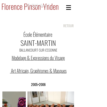
Florence Pinson-Ynden
Let's think about it...
RETOUR
École Élémentaire
SAINT-MARTIN
BALLANCOURT-SUR-ESSONNE
Modelage & Expressions du Visage
Art Africain, Graphismes & Masques
2005•2006