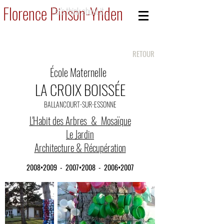
Florence Pinson-Ynden
Let's think about it...
RETOUR
École Maternelle
LA CROIX BOISSÉE
BALLANCOURT-SUR-ESSONNE
L'Habit des Arbres & Mosaïque
Le Jardin
Architecture & Récupération
2008•2009 - 2007•2008 - 2006•2007