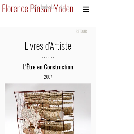
Florence Pinson-Ynden
Let's think about it...
RETOUR
Livres d'Artiste
. . . . . . .
L'Être en Construction
2007