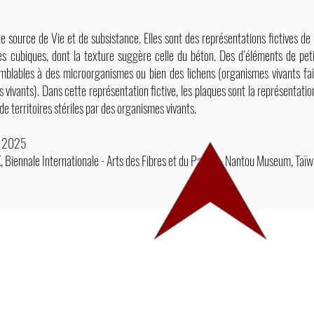
e source de Vie et de subsistance. Elles sont des représentations fictives de
s cubiques, dont la texture suggère celle du béton. Des d’éléments de petit
emblables à des microorganismes ou bien des lichens (organismes vivants fai
ivants). Dans cette représentation fictive, les plaques sont la représentation
 de territoires stériles par des organismes vivants.
2025
E
, Biennale Internationale - Arts des Fibres et du Papier - Nantou Museum, T