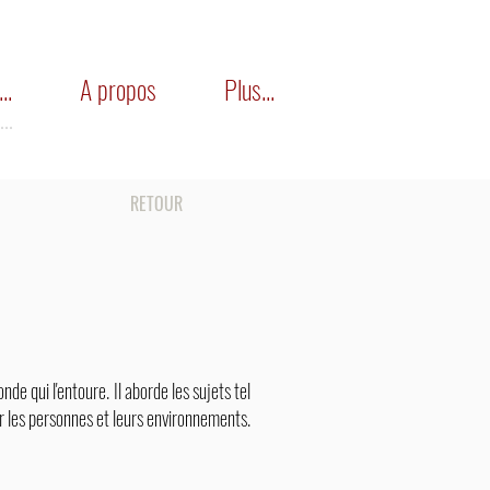
..
A propos
Plus...
..
RETOUR
de qui l'entoure. Il aborde les sujets tel
r les personnes et leurs environnements.