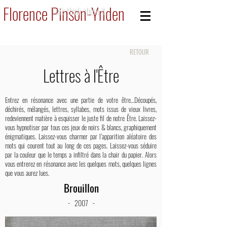
Florence Pinson-Ynden
Let's think about it...
RETOUR
Lettres à l'Être
Entrez en résonance avec une partie de votre être…Découpés,
déchirés, mélangés, lettres, syllabes, mots issus de vieux livres,
redeviennent matière à esquisser le juste fil de notre Être. Laissez-
vous hypnotiser par tous ces jeux de noirs & blancs, graphiquement
énigmatiques. Laissez-vous charmer par l’apparition aléatoire des
mots qui courent tout au long de ces pages. Laissez-vous séduire
par la couleur que le temps a infiltré dans la chair du papier. Alors
vous entrerez en résonance avec les quelques mots, quelques lignes
que vous aurez lues.
Brouillon
- 2007 -