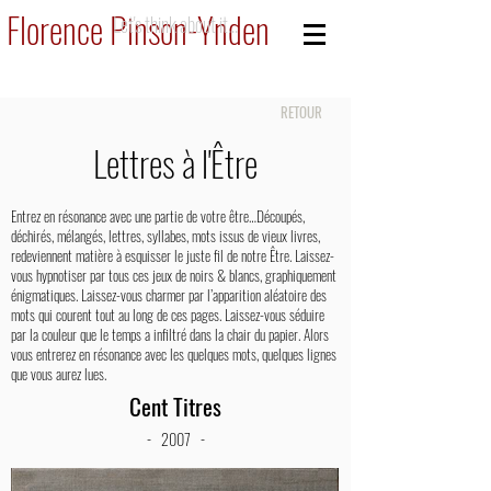
Florence Pinson-Ynden
Let's think about it...
RETOUR
Lettres à l'Être
Entrez en résonance avec une partie de votre être…Découpés,
déchirés, mélangés, lettres, syllabes, mots issus de vieux livres,
redeviennent matière à esquisser le juste fil de notre Être. Laissez-
vous hypnotiser par tous ces jeux de noirs & blancs, graphiquement
énigmatiques. Laissez-vous charmer par l’apparition aléatoire des
mots qui courent tout au long de ces pages. Laissez-vous séduire
par la couleur que le temps a infiltré dans la chair du papier. Alors
vous entrerez en résonance avec les quelques mots, quelques lignes
que vous aurez lues.
Cent Titres
- 2007 -