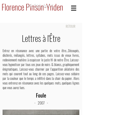
Florence Pinson-Ynden
Let's think about it...
RETOUR
Lettres à l'Être
Entrez en résonance avec une partie de votre être…Découpés,
déchirés, mélangés, lettres, syllabes, mots issus de vieux livres,
redeviennent matière à esquisser le juste fil de notre Être. Laissez-
vous hypnotiser par tous ces jeux de noirs & blancs, graphiquement
énigmatiques. Laissez-vous charmer par l’apparition aléatoire des
mots qui courent tout au long de ces pages. Laissez-vous séduire
par la couleur que le temps a infiltré dans la chair du papier. Alors
vous entrerez en résonance avec les quelques mots, quelques lignes
que vous aurez lues.
Foule
- 2007 -