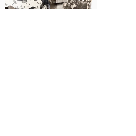
20 x 20 x 28 cm
carroussel musical, cartes postales anciennes, plans