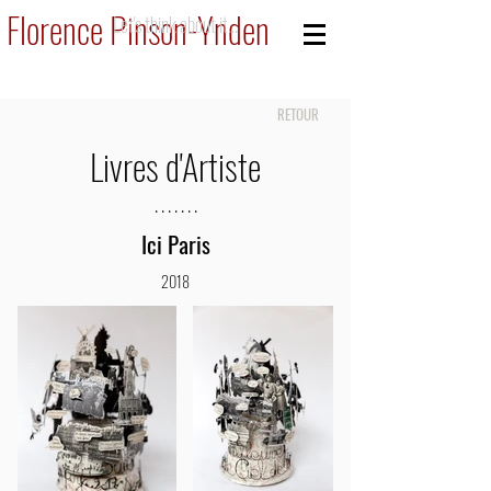
Florence Pinson-Ynden
Let's think about it...
RETOUR
Livres d'Artiste
. . . . . . .
Ici Paris
2018