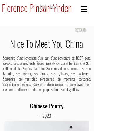
Florence Pinson-Ynden
Let's think about it...
RETOUR
Nice To Meet You China
Souvenirs d’une rencontre d’un jour, d’une rencontre de 1827 jours
passés dans la mégapole économique de ce grand territoire de 9,6
millions de km2 qu’est la Chine. Souvenirs de ces rencontres avec
la ville, ses odeurs, ses bruits, ses rythmes, ses couleurs…
Souvenirs de multiples rencontres, de moments partagés,
d’expériences vécues. Souvenirs d’une rencontre, celle avec moi-
même et la découverte de mes propres limites et fragilités.
Chinese Poetry
- 2020 -