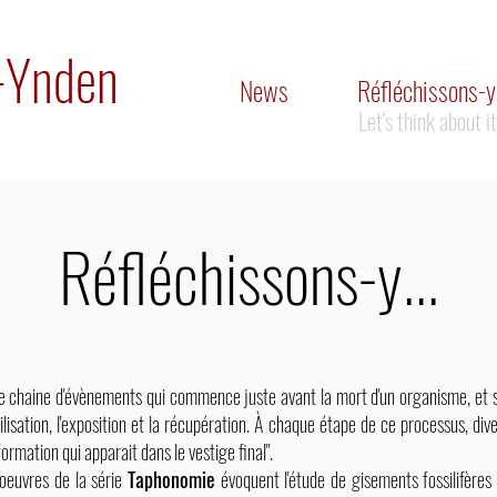
n-Ynden
News
Réfléchissons-y.
Let's think about it.
Réfléchissons-y...
 chaine d'évènements qui commence juste avant la mort d'un organisme, et se
ssilisation, l'exposition et la récupération. À chaque étape de ce processus, d
nformation qui apparait dans le vestige final".
 oeuvres de la série
Taphonomie
évoquent l'étude de gisements fossilifères d